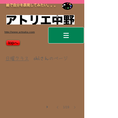
絵で自分を表現してみたい。。。
http://www.artnaka.com
topへ
chiさん.01.25(Am)
日曜クラス
chiさん
のページ
1/19